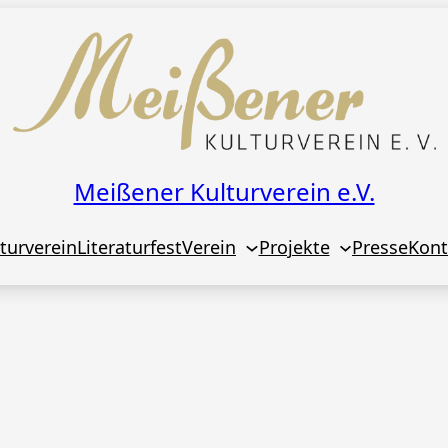
Meißener Kulturverein e.V.
turverein
Literaturfest
Verein
Projekte
Presse
Kont